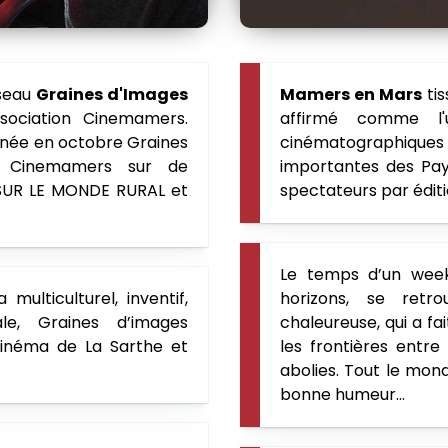
eseau
Graines d'Images
Mamers en Mars
tis
association Cinemamers.
affirmé comme l'u
nnée en octobre Graines
cinématographiqu
e Cinemamers sur de
importantes des Pays
SUR LE MONDE RURAL et
spectateurs par éditi
Le temps d’un week
ulticulturel, inventif,
horizons, se retr
ale, Graines d’images
chaleureuse, qui a fa
cinéma de La Sarthe et
les frontières entre
abolies. Tout le mond
bonne humeur…