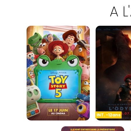
A L
INT. -12ans